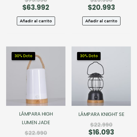
$
63.992
precio
El
$
20.993
precio
El
original
precio
original
precio
era:
actual
era:
actual
Añadir al carrito
Añadir al carrito
$79.990.
es:
$29.990.
es:
$63.992.
$20.993
30% Dcto
30% Dcto
LÁMPARA HIGH
LÁMPARA KNIGHT SE
LUMEN JADE
El
$
22.990
$
16.093
precio
El
El
$
22.990