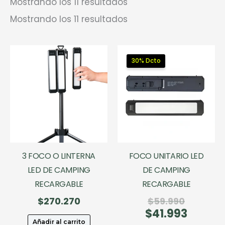
Mostrando los 11 resultados
Mostrando los 11 resultados
30% Dcto
3 FOCO O LINTERNA
FOCO UNITARIO LED
LED DE CAMPING
DE CAMPING
RECARGABLE
RECARGABLE
El
$
270.270
$
59.990
$
41.993
precio
El
original
precio
Añadir al carrito