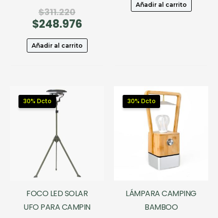
era:
actual
Añadir al carrito
El
$
311.220
$249.99
es:
$
248.976
precio
El
$174.99
original
precio
era:
actual
Añadir al carrito
$311.220.
es:
$248.976.
30% Dcto
30% Dcto
FOCO LED SOLAR
LÁMPARA CAMPING
UFO PARA CAMPIN
BAMBOO