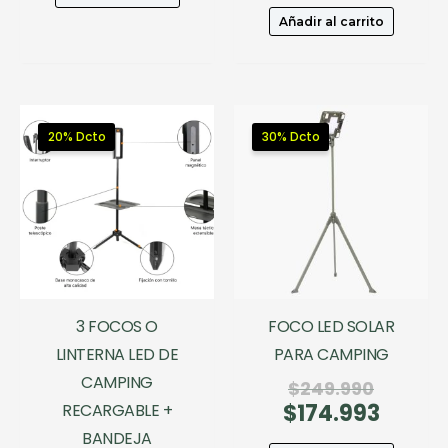
era:
actual
Añadir al carrito
$59.990.
es:
$41.993.
20% Dcto
30% Dcto
3 FOCOS O
FOCO LED SOLAR
LINTERNA LED DE
PARA CAMPING
CAMPING
El
$
249.990
$
174.993
precio
El
RECARGABLE +
original
precio
BANDEJA