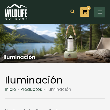
Ir
al
Buscar
contenido
Iluminación
Iluminación
Inicio
Productos
Iluminación