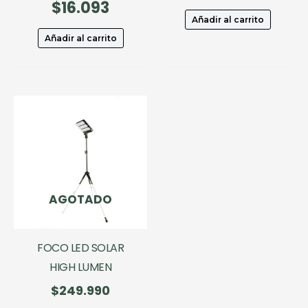
original
precio
$
16.093
precio
El
era:
actual
original
precio
Añadir al carrito
$22.990.
es:
era:
actual
Añadir al carrito
$16.093.
$22.990.
es:
$16.093.
AGOTADO
FOCO LED SOLAR
HIGH LUMEN
$
249.990