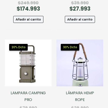
El
El
$
249.990
$
39.990
$
174.993
precio
El
$
27.993
precio
El
original
precio
original
precio
era:
actual
era:
actual
Añadir al carrito
Añadir al carrito
$249.990.
es:
$39.990.
es:
$174.993.
$27.993
20% Dcto
30% Dcto
LAMPARA CAMPING
LÁMPARA HEMP
PRO
ROPE
El
El
$
79.990
$
29.990