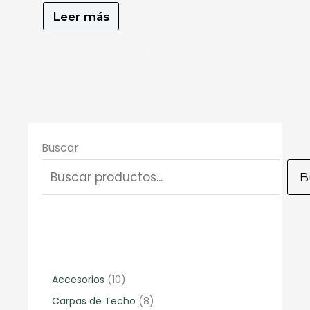
Leer más
Buscar
B
1
Accesorios
10
0
8
Carpas de Techo
8