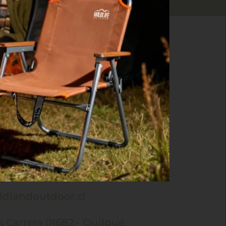
la fábrica, luego de recibido y corroborado 
as condiciones, se emitirá una NC por lo 
ar otro producto.
ncepto no es reembolsable.
fectuoso favor comunicarte directamente 
ntas@wildlandoutdoor.cl
 o 322650100) 
ente la solución.
ón de Contacto
dlandoutdoor.cl
Carrera 01682 - Quilpué, 