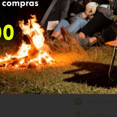
enviarlo a la dirección de 
que se encuentra en óptim
comprado y podrás compr
El transporte por este co
Si recibes un producto de
con servicio al cliente (
ve
para coordinar personalm
Informaci
32 265 0100
ventas@wil
Camino Los 