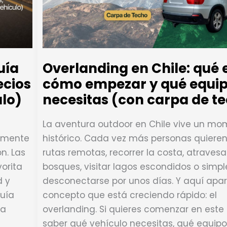
uía
Overlanding en Chile: qué 
ecios
cómo empezar y qué equi
ulo)
necesitas (con carpa de t
La aventura outdoor en Chile vive un m
almente
histórico. Cada vez más personas quieren
n. Las
rutas remotas, recorrer la costa, atravesa
orita
bosques, visitar lagos escondidos o sim
d y
desconectarse por unos días. Y aquí apa
uía
concepto que está creciendo rápido: el
ra
overlanding. Si quieres comenzar en est
saber qué vehículo necesitas, qué equip