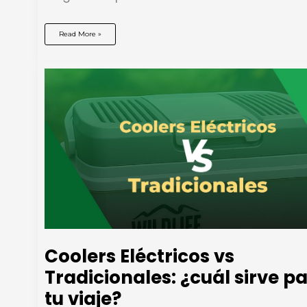
Carpas
Read More »
de
Techo
en
Chile:
Guía
Definitiva
2026
(Modelos,
Precios
y
Compatibilidad
por
Vehículo)
Coolers Eléctricos vs
Tradicionales: ¿cuál sirve p
tu viaje?