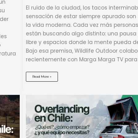
un
El ruido de la ciudad, los tacos interminab
su
sensación de estar siempre apurado son 
nder
la vida moderna. Cada vez más personas
están buscando algo distinto: una pausa r
des
libre y espacios donde la mente pueda d
o
Bajo esa premisa, Wildlife Outdoor colabo
ratura
recientemente con Marga Marga TV para
Escapar
Read More »
de
la
rutina:
la
experiencia
de
camping
en
Chile
junto
a
Wildlife
y
Marga
Marga
TV