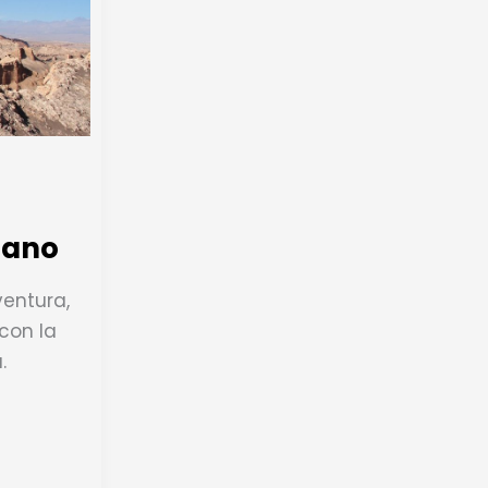
erano
ventura,
con la
.