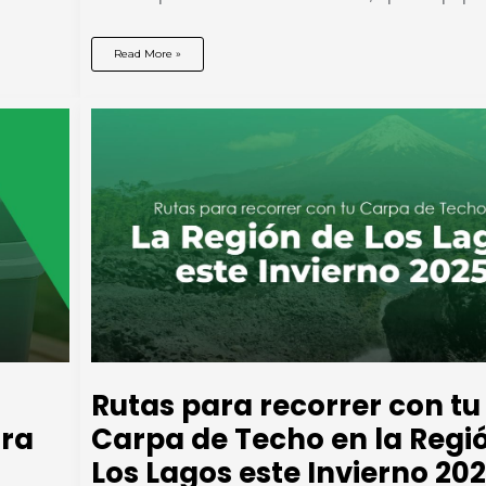
Overlanding
Read More »
en
Chile:
qué
es,
cómo
empezar
y
qué
equipo
necesitas
(con
carpa
de
techo)
Rutas para recorrer con tu
ara
Carpa de Techo en la Regi
Los Lagos este Invierno 20