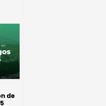
ón de
25