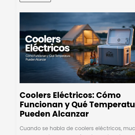
portátil
para
camping:
cómo
elegir
según
tu
salida
Coolers Eléctricos: Cómo
Funcionan y Qué Temperatu
Pueden Alcanzar
Cuando se habla de coolers eléctricos, mu