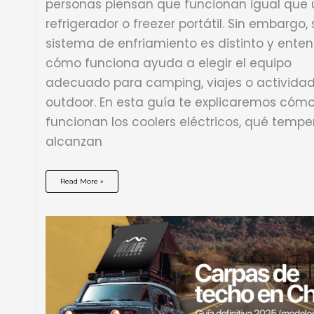
personas piensan que funcionan igual que 
refrigerador o freezer portátil. Sin embargo, 
sistema de enfriamiento es distinto y ente
cómo funciona ayuda a elegir el equipo
adecuado para camping, viajes o activida
outdoor. En esta guía te explicaremos cóm
funcionan los coolers eléctricos, qué tempe
alcanzan
Coolers
Read More »
Eléctricos:
Cómo
Funcionan
y
Qué
Temperatura
Pueden
Alcanzar