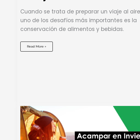
Cuando se trata de preparar un viaje al aire 
uno de los desafíos más importantes es la
conservación de alimentos y bebidas.
Coolers
Read More »
Eléctricos
vs
Tradicionales:
¿cuál
sirve
para
tu
viaje?