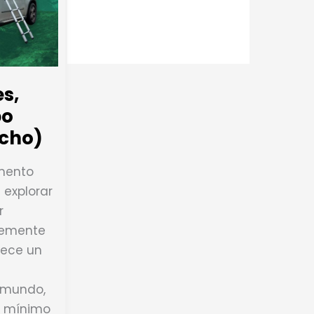
es,
po
echo)
omento
 explorar
r
plemente
rece un
e mundo,
o mínimo