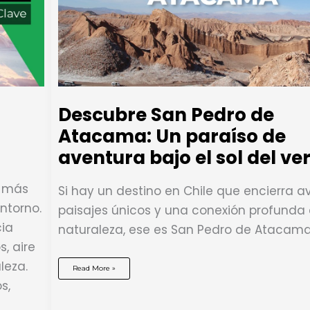
Descubre San Pedro de
Atacama: Un paraíso de
aventura bajo el sol del v
, más
Si hay un destino en Chile que encierra a
ntorno.
paisajes únicos y una conexión profunda 
cia
naturaleza, ese es San Pedro de Atacama
s, aire
leza.
Descubre
Read More »
San
Pedro
s,
de
Atacama:
Un
paraíso