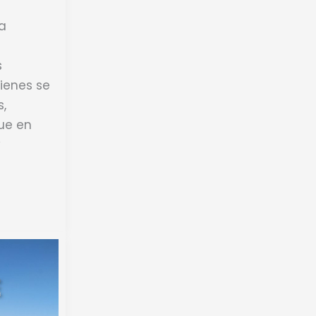
na
s
ienes se
s,
ue en
y