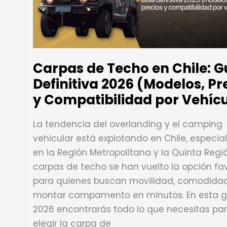
Carpas de Techo en Chile: G
Definitiva 2026 (Modelos, Pr
y Compatibilidad por Vehíc
La tendencia del overlanding y el camping
vehicular está explotando en Chile, especi
en la Región Metropolitana y la Quinta Regió
carpas de techo se han vuelto la opción fav
para quienes buscan movilidad, comodida
montar campamento en minutos. En esta g
2026 encontrarás todo lo que necesitas pa
elegir la carpa de