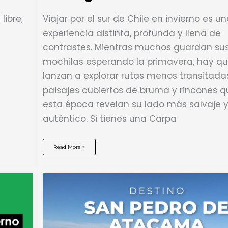
libre,
Viajar por el sur de Chile en invierno es u
experiencia distinta, profunda y llena de
contrastes. Mientras muchos guardan su
mochilas esperando la primavera, hay qu
lanzan a explorar rutas menos transitada
paisajes cubiertos de bruma y rincones q
esta época revelan su lado más salvaje 
auténtico. Si tienes una Carpa
Rutas
Read More »
para
recorrer
con
tu
Carpa
de
Techo
en
la
Región
de
Los
Lagos
este
Invierno
2025