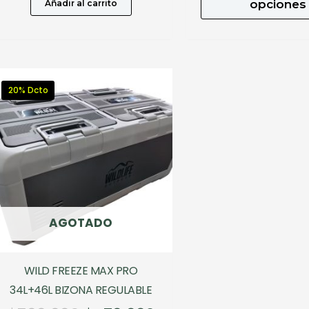
original
actual
opciones
Añadir al carrito
era:
es:
$559.990.
$391.993.
20% Dcto
AGOTADO
WILD FREEZE MAX PRO
34L+46L BIZONA REGULABLE