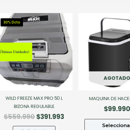
$99
30% Dcto
Últimas Unidades!
AGOTAD
WILD FREEZE MAX PRO 50 L
MAQUINA DE HACER
BIZONA REGULABLE
$
99.99
El
El
$
559.990
$
391.993
precio
precio
Selecciona