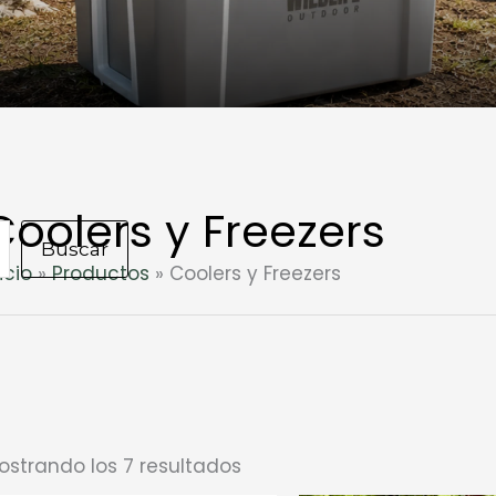
Coolers y Freezers
Buscar
icio
Productos
Coolers y Freezers
ostrando los 7 resultados