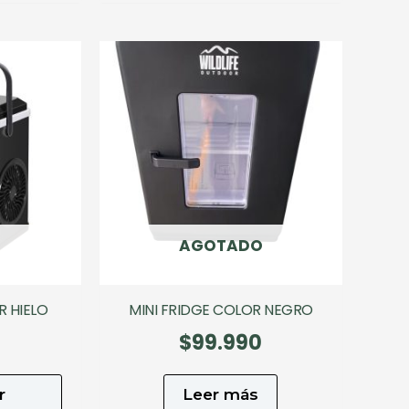
.990.
$69.993.
$149.990.
$134.991.
O
AGOTADO
 HIELO
MINI FRIDGE COLOR NEGRO
0
$
99.990
Este
r
Leer más
producto