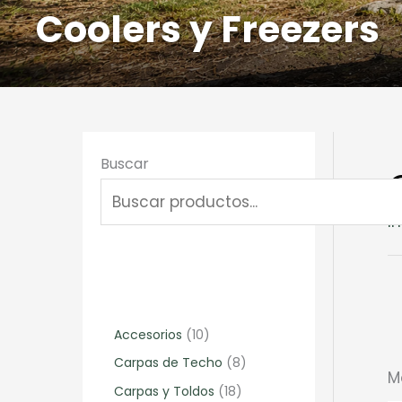
Coolers y Freezers
Buscar
In
1
Accesorios
10
0
8
Carpas de Techo
8
M
p
p
1
Carpas y Toldos
18