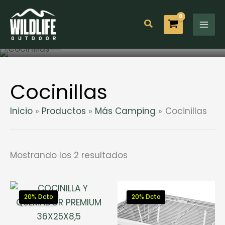
Ir
al
Buscar
contenido
Cocinillas
Cocinillas
Inicio
Productos
Más Camping
Cocinillas
Mostrando los 2 resultados
20% Dcto
20% Dcto