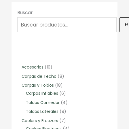
Buscar
B
1
Accesorios
10
0
8
Carpas de Techo
8
p
p
1
Carpas y Toldos
18
r
r
8
6
Carpas Inflables
6
o
o
p
p
4
Toldos Comedor
4
d
d
r
r
p
9
Toldos Laterales
9
u
u
o
o
r
p
7
Coolers y Freezers
7
c
c
d
d
o
r
p
4
Coolers Electricos
4