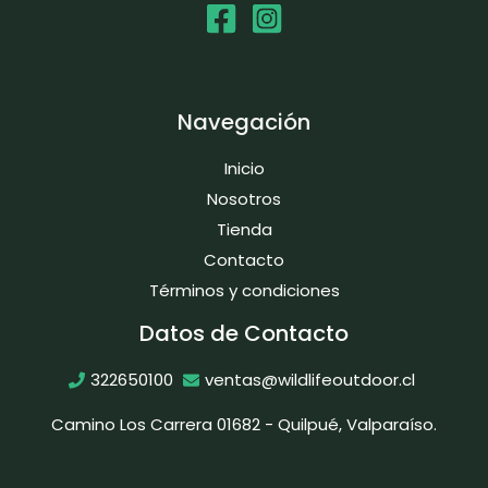
s
t
c
o
t
s
o
Navegación
s
Inicio
Nosotros
Tienda
Contacto
Términos y condiciones
Datos de Contacto
322650100
ventas@wildlifeoutdoor.cl
Camino Los Carrera 01682 - Quilpué, Valparaíso.