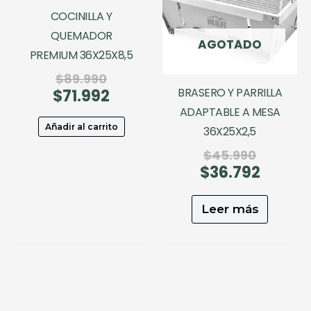
COCINILLA Y
QUEMADOR
AGOTADO
PREMIUM 36X25X8,5
El
$
89.990
BRASERO Y PARRILLA
$
71.992
precio
El
original
precio
ADAPTABLE A MESA
era:
actual
Añadir al carrito
36X25X2,5
$89.990.
es:
El
$
45.990
$71.992.
$
36.792
precio
El
original
precio
era:
actual
Leer más
$45.990
es:
$36.792