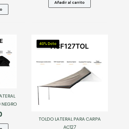
cio
precio
Añadir al carrito
ginal
actual
to
:
es:
0.000.
$174.000.
40% Dcto
ATERAL
0 NEGRO
0
TOLDO LATERAL PARA CARPA
AC127
to