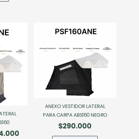
:
es:
$290.000.
$174.000
9.990.
$132.993.
ANEXO VESTIDOR LATERAL
ATERAL
PARA CARPA ABS160 NEGRO
S160
$
290.000
El
4.000