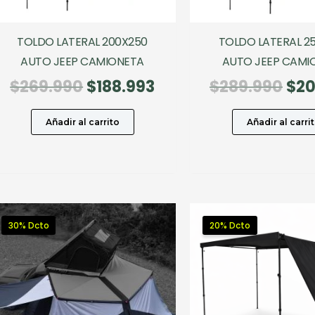
TOLDO LATERAL 200X250
TOLDO LATERAL 2
AUTO JEEP CAMIONETA
AUTO JEEP CAMI
El
El
El
$
269.990
$
188.993
$
289.990
$
20
precio
precio
pre
original
actual
ori
Añadir al carrito
Añadir al carri
era:
es:
era
$269.990.
$188.993.
$28
30% Dcto
20% Dcto