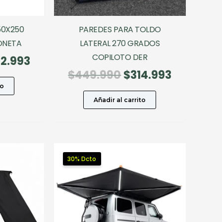
50X250
PAREDES PARA TOLDO
ONETA
LATERAL 270 GRADOS
COPILOTO DER
El
2.993
cio
precio
El
El
$
449.990
$
314.993
ginal
actual
precio
precio
to
:
es:
original
actual
Añadir al carrito
9.990.
$202.993.
era:
es:
$449.990.
$314.993
30% Dcto