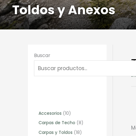
Toldos y Anexos
Buscar
In
1
Accesorios
10
0
8
Carpas de Techo
8
M
p
p
1
Carpas y Toldos
18