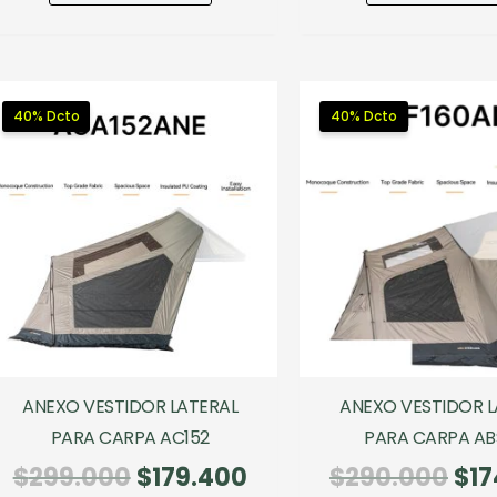
era:
es:
era
$199.990.
$139.993.
$18
40% Dcto
40% Dcto
ANEXO VESTIDOR LATERAL
ANEXO VESTIDOR L
PARA CARPA AC152
PARA CARPA AB
El
El
El
$
299.000
$
179.400
$
290.000
$
17