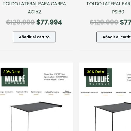
TOLDO LATERAL PARA CARPA
TOLDO LATERAL PA
AC152
PS160
El
El
El
$
129.990
$
77.994
$
129.990
$
7
precio
precio
pre
original
actual
ori
Añadir al carrito
Añadir al carri
era:
es:
era
$129.990.
$77.994.
$12
30% Dcto
30% Dcto