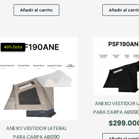
precio
precio
pre
original
actual
ori
Añadir al carrito
Añadir al carri
era:
es:
era
$299.000.
$179.400.
$29
40% Dcto
ANEXO VESTIDOR L
PARA CARPA ABS19
$
299.00
ANEXO VESTIDOR LATERAL
PARA CARPA ABS190
Añadir al carri