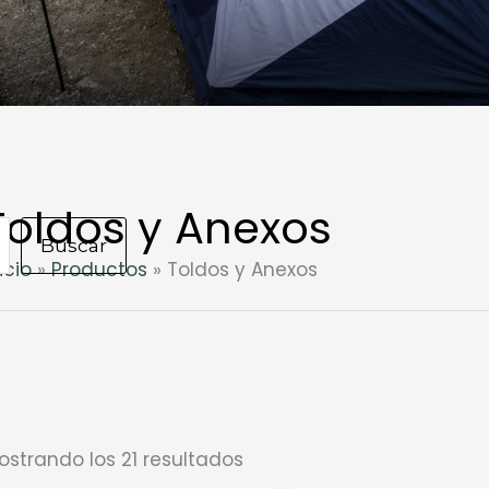
Toldos y Anexos
Buscar
icio
Productos
Toldos y Anexos
ostrando los 21 resultados