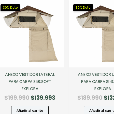
30% Dcto
30% Dcto
ANEXO VESTIDOR LATERAL
ANEXO VESTIDOR L
PARA CARPA S190SOFT
PARA CARPA S14
EXPLORA
EXPLORA
El
El
El
$
199.990
$
139.993
$
189.990
$
13
precio
precio
pre
original
actual
ori
Añadir al carrito
Añadir al carri