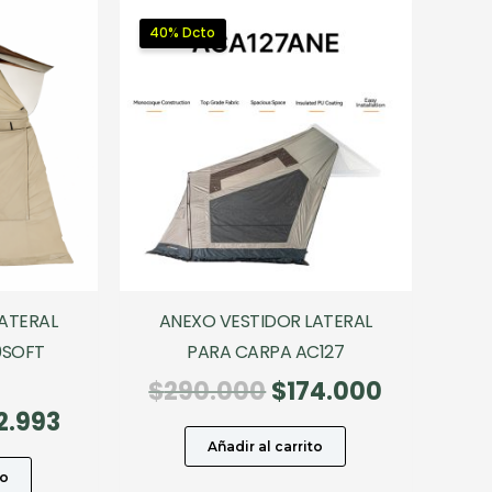
40% Dcto
ATERAL
ANEXO VESTIDOR LATERAL
0SOFT
PARA CARPA AC127
El
El
$
290.000
$
174.000
El
precio
precio
2.993
cio
precio
original
actual
Añadir al carrito
ginal
actual
era:
es:
to