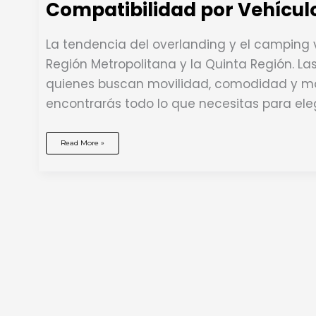
Compatibilidad por Vehícul
La tendencia del overlanding y el camping 
Región Metropolitana y la Quinta Región. La
quienes buscan movilidad, comodidad y m
encontrarás todo lo que necesitas para eleg
Carpas
Read More »
de
Techo
en
Chile:
Guía
Definitiva
2026
(Modelos,
Precios
y
Compatibilidad
por
Vehículo)