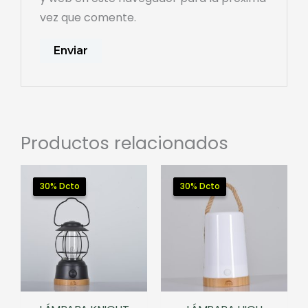
vez que comente.
Productos relacionados
30% Dcto
30% Dcto
30% Dcto
30% Dcto