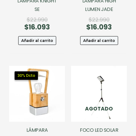
LÁMPARA KNIGHT
LÁMPARA HIGH
SE
LUMEN JADE
El
El
$
22.990
$
22.990
$
16.093
precio
El
$
16.093
precio
El
original
precio
original
precio
era:
actual
era:
actual
Añadir al carrito
Añadir al carrito
$22.990.
es:
$22.990.
es:
$16.093.
$16.093.
30% Dcto
30% Dcto
AGOTADO
LÁMPARA
FOCO LED SOLAR