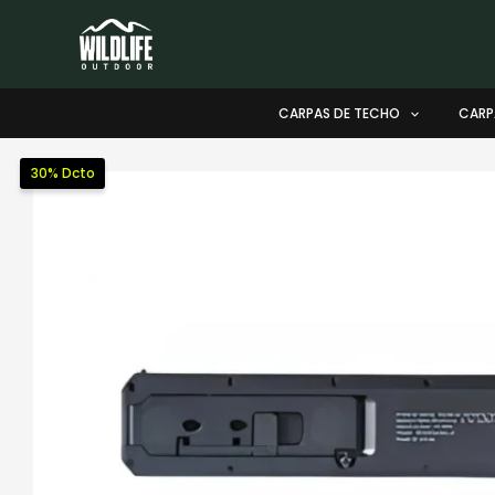
Ir
al
contenido
CARPAS DE TECHO
CARP
30% Dcto