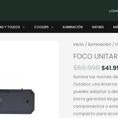
¿Qui
AS Y TOLDOS
COOLERS
ILUMINACIÓN
KAYAKS
MÁ
Inicio
/
Iluminación
/ 
FOCO UNITAR
El
$
59.990
$
41.9
prec
Ilumina tus noches d
orig
Outdoor, una lintern
era:
puedes adaptar a dis
$59.
barra garantiza larga 
campamentos o emerg
compacto para acomp