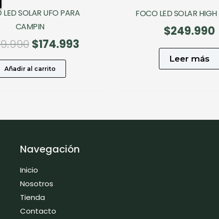
 LED SOLAR UFO PARA
FOCO LED SOLAR HIGH
CAMPIN
$
249.990
El
El
9.990
$
174.993
precio
precio
Leer más
original
actual
Añadir al carrito
era:
es:
$249.990.
$174.993.
Navegación
Inicio
Nosotros
Tienda
Contacto