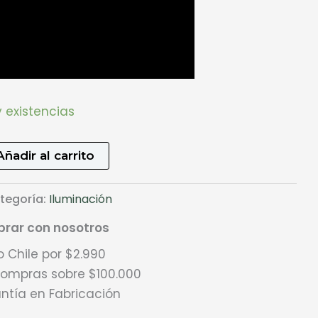
 existencias
Añadir al carrito
tegoría:
Iluminación
rar con nosotros
 Chile por $2.990
 compras sobre $100.000
ntía en Fabricación