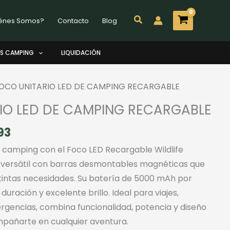
Buscar
énes Somos?
Contacto
Blog
S CAMPING
LIQUIDACIÓN
FOCO UNITARIO LED DE CAMPING RECARGABLE
IO LED DE CAMPING RECARGABLE
El
93
io
precio
e camping con el Foco LED Recargable Wildlife
inal
actual
a versátil con barras desmontables magnéticas que
es:
tintas necesidades. Su batería de 5000 mAh por
990.
$41.993.
duración y excelente brillo. Ideal para viajes,
encias, combina funcionalidad, potencia y diseño
añarte en cualquier aventura.