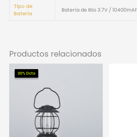
Tipo de
Batería de litio 3.7V / 10400mA
Batería
Productos relacionados
30% Dcto
30% Dcto