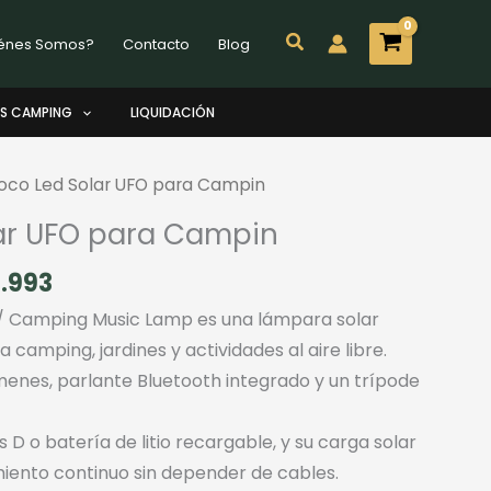
Buscar
énes Somos?
Contacto
Blog
S CAMPING
LIQUIDACIÓN
oco Led Solar UFO para Campin
ar UFO para Campin
El
4.993
cio
precio
/ Camping Music Lamp es una lámpara solar
ginal
actual
a camping, jardines y actividades al aire libre.
:
es:
menes, parlante Bluetooth integrado y un trípode
9.990.
$174.993.
 D o batería de litio recargable, y su carga solar
iento continuo sin depender de cables.