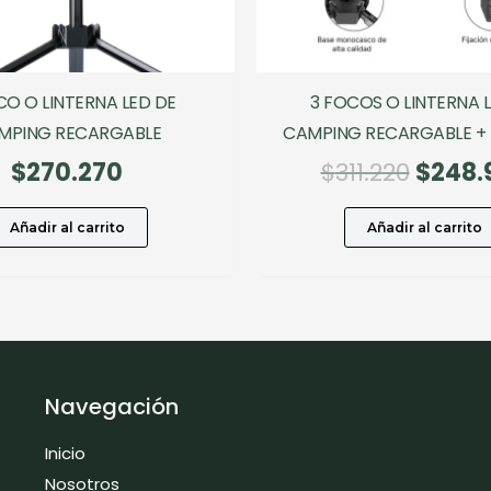
CO O LINTERNA LED DE
3 FOCOS O LINTERNA 
MPING RECARGABLE
CAMPING RECARGABLE +
El
$
270.270
$
311.220
$
248.
preci
origin
Añadir al carrito
Añadir al carrito
era:
$311.2
Navegación
Inicio
Nosotros