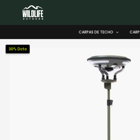
Ir
al
contenido
CARPAS DE TECHO
CARP
30% Dcto