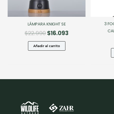
3 FO
LÁMPARA KNIGHT SE
CA
El
El
$
22.990
$
16.093
precio
precio
original
actual
Añadir al carrito
era:
es:
$22.990.
$16.093.