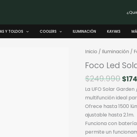
¿Qui
AS Y TOLDOS
COOLERS
ILUMINACIÓN
KAYAKS
MÁ
Inicio
/
Iluminación
/ F
Foco Led Sol
El
$
249.990
$
17
pre
La UFO Solar Garden 
ori
multifunción ideal par
era
Ofrece hasta 1500 lú
$24
ajustable hasta 2.1m.
Funciona con baterías
permite un funcionam