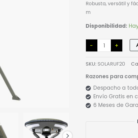
Robusta, versátil y fác
m
Disponibilidad:
Hay
Foco
-
+
Led
Solar
SKU:
SOLARUF20
Ca
UFO
Razones para comp
para
Campin
Despacho a todo
cantidad
Envío Gratis en
6 Meses de Gara