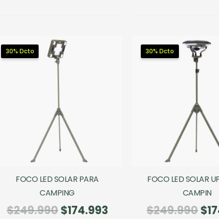
$59
30% Dcto
30% Dcto
FOCO LED SOLAR PARA
FOCO LED SOLAR U
CAMPING
CAMPIN
El
El
El
$
249.990
$
174.993
$
249.990
$
17