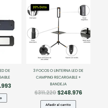
20% Dcto
ED DE
3 FOCOS O LINTERNA LED DE
GABLE
CAMPING RECARGABLE +
BANDEJA
El
.993
cio
precio
El
El
$
311.220
$
248.976
ginal
actual
precio
precio
to
:
es:
original
actual
Añadir al carrito