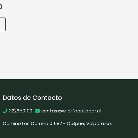
0
Datos de Contacto
322650100
ventas@wildlifeoutdoor.cl
Camino Los Carrera 01682 - Quilpué, Valparaíso.