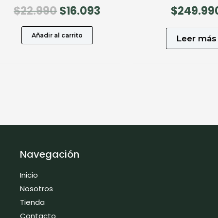
El
El
$
22.990
$
16.093
$
249.99
precio
precio
original
actual
Añadir al carrito
Leer más
era:
es:
$22.990.
$16.093.
Navegación
Inicio
Nosotros
Tienda
Contacto