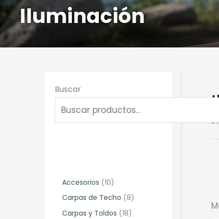
Iluminación
Buscar
In
1
Accesorios
10
0
8
Carpas de Techo
8
M
p
p
1
Carpas y Toldos
18