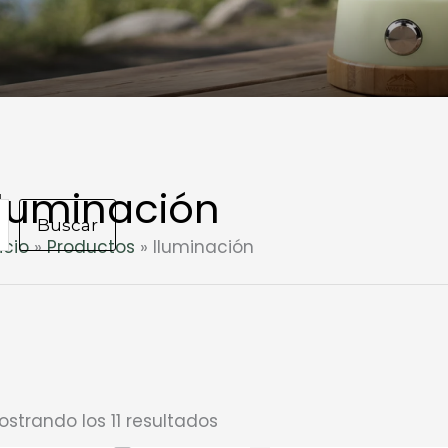
Iluminación
Buscar
icio
Productos
Iluminación
ostrando los 11 resultados