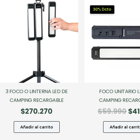
30% Dcto
3 FOCO O LINTERNA LED DE
FOCO UNITARIO L
CAMPING RECARGABLE
CAMPING RECAR
El
$
270.270
$
59.990
$
41
pre
ori
Añadir al carrito
Añadir al carri
era