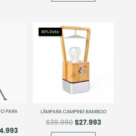
.990.
$41.993.
era:
es:
$311.220.
$248.976
30% Dcto
FO PARA
LÁMPARA CAMPING BAMBOO
El
El
$
39.990
$
27.993
El
4.993
precio
precio