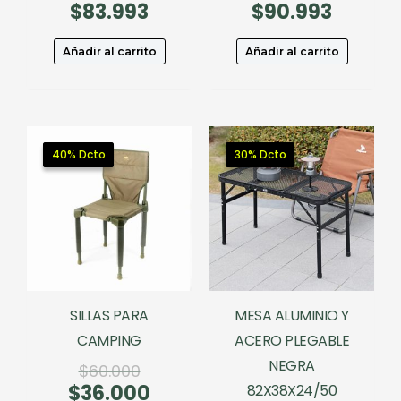
$
83.993
precio
El
$
90.993
precio
El
original
precio
original
precio
era:
actual
era:
actual
Añadir al carrito
Añadir al carrito
$119.990.
es:
$129.990.
es:
$83.993.
$90.993.
40% Dcto
40% Dcto
30% Dcto
30% Dcto
SILLAS PARA
MESA ALUMINIO Y
CAMPING
ACERO PLEGABLE
NEGRA
El
$
60.000
$
36.000
precio
El
82X38X24/50