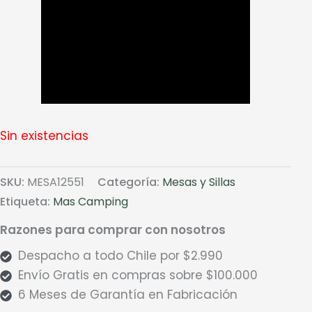
Sin existencias
SKU:
MESA12551
Categoría:
Mesas y Sillas
Etiqueta:
Mas Camping
Razones para comprar con nosotros
Despacho a todo Chile por $2.990
Envío Gratis en compras sobre $100.000
6 Meses de Garantía en Fabricación