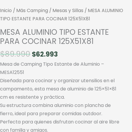
Inicio
/
Más Camping
/
Mesas y Sillas
/ MESA ALUMINIO
TIPO ESTANTE PARA COCINAR 125X51X81
MESA ALUMINIO TIPO ESTANTE
PARA COCINAR 125X51X81
El
El
$
89.990
$
62.993
precio
precio
Mesa de Camping Tipo Estante de Aluminio –
original
actual
MESA12551
era:
es:
Diseñada para cocinar y organizar utensilios en el
$89.990.
$62.993.
campamento, esta mesa de aluminio de 125×51×81
cm es resistente y práctica.
Su estructura combina aluminio con plancha de
fierro, ideal para preparar comidas outdoor.
Perfecta para quienes disfrutan cocinar al aire libre
con familia y amigos.