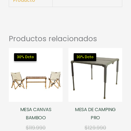
Producto
Productos relacionados
30% Dcto
30% Dcto
30% Dcto
30% Dcto
MESA CANVAS
MESA DE CAMPING
BAMBOO
PRO
El
El
$
119.990
$
129.990