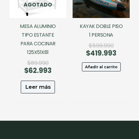
AGOTADO
MESA ALUMINIO
KAYAK DOBLE PISO
TIPO ESTANTE
1 PERSONA
PARA COCINAR
El
$
599.990
$
419.993
precio
El
125X51X81
original
precio
El
$
89.990
era:
actual
Añadir al carrito
$
62.993
precio
El
$599.990
es:
original
precio
$419.99
era:
actual
Leer más
$89.990.
es:
$62.993.