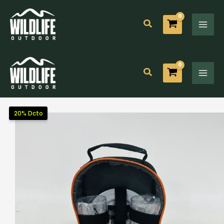
Ir
al
Buscar
contenido
Buscar
20% Dcto