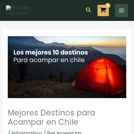
Ir
Buscar
al
contenido
Mejores Destinos para
Acampar en Chile
/
Informativo
/ Por
Ingenium