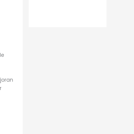
de
joran
r