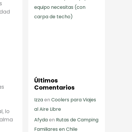
s
equipo necesitas (con
idad
carpa de techo)
Últimos
as
Comentarios
Izza
en
Coolers para Viajes
al Aire Libre
, lo
calma
Afyda
en
Rutas de Camping
Familiares en Chile