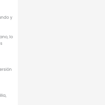
fundo y
ano, lo
as
ersión
lia,