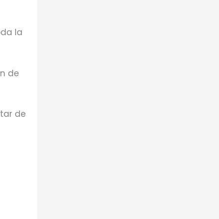
oda la
ón de
tar de