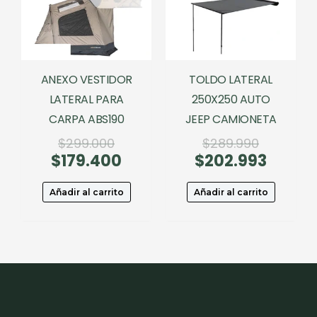
ANEXO VESTIDOR
TOLDO LATERAL
LATERAL PARA
250X250 AUTO
CARPA ABS190
JEEP CAMIONETA
El
El
$
299.000
$
289.990
$
179.400
precio
El
$
202.993
precio
El
original
precio
original
precio
era:
actual
era:
actual
Añadir al carrito
Añadir al carrito
$299.000.
es:
$289.990
es:
$179.400.
$202.99