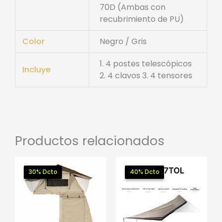
70D (Ambas con
recubrimiento de PU)
Color
Negro / Gris
1. 4 postes telescópicos
Incluye
2. 4 clavos 3. 4 tensores
Productos relacionados
30% Dcto
30% Dcto
40% Dcto
40% Dcto