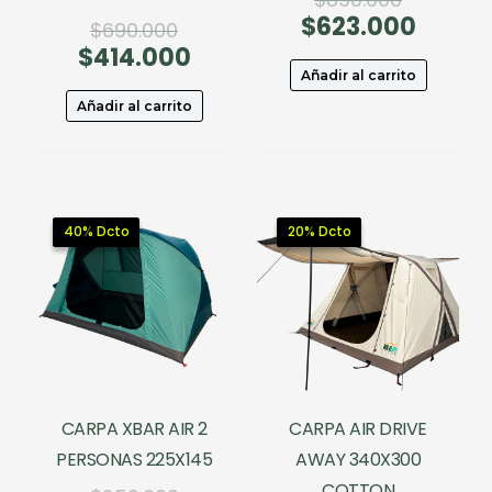
$
623.000
precio
El
El
$
690.000
original
precio
$
414.000
precio
El
era:
actual
original
precio
Añadir al carrito
$890.000
es:
era:
actual
Añadir al carrito
$623.0
$690.000.
es:
$414.000.
40% Dcto
40% Dcto
20% Dcto
20% Dcto
CARPA XBAR AIR 2
CARPA AIR DRIVE
PERSONAS 225X145
AWAY 340X300
COTTON