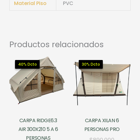
Material Piso
PVC
Productos relacionados
40% Dcto
40% Dcto
30% Dcto
30% Dcto
CARPA RIDGE6.3
CARPA XILAN 6
AIR 300X210 5 A 6
PERSONAS PRO
PERSONAS
El
$
890.000