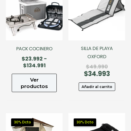
SILLA DE PLAYA
PACK COCINERO
OXFORD
$
23.992
-
Rango
$
134.991
El
$
49.990
de
$
34.993
precio
El
precios:
original
precio
Ver
desde
era:
actual
productos
Añadir al carrito
$23.992
$49.990.
es:
hasta
$34.993
$134.991
30% Dcto
30% Dcto