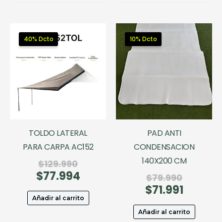
$74.994.
$79.992
40% Dcto
10% Dcto
TOLDO LATERAL
PAD ANTI
PARA CARPA AC152
CONDENSACION
140X200 CM
El
$
129.990
$
77.994
precio
El
El
$
79.990
original
precio
$
71.991
precio
El
era:
actual
original
precio
Añadir al carrito
$129.990.
es:
era:
actual
Añadir al carrito
$77.994.