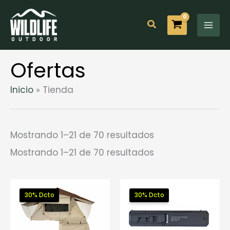
Ir
al
Buscar
contenido
Ofertas
Inicio
Tienda
Mostrando 1–21 de 70 resultados
Mostrando 1–21 de 70 resultados
30% Dcto
30% Dcto