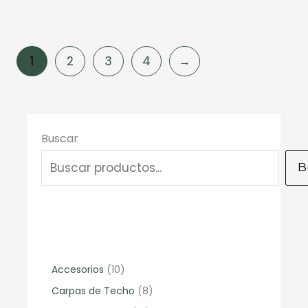
$77.994.
1
2
3
4
→
Buscar
B
1
Accesorios
10
0
8
Carpas de Techo
8
p