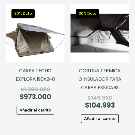
30% Dcto
30% Dcto
CARPA TECHO
CORTINA TERMICA
EXPLORA 190X240
O INSULADOR PARA
CARPA PS160ABS
El
$
1.390.000
$
973.000
precio
El
El
$
149.990
original
precio
$
104.993
precio
El
era:
actual
original
precio
Añadir al carrito
$1.390.000.
es:
era:
actual
Añadir al carrito
$973.000.
$149.99
es:
$104.99