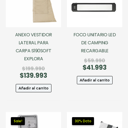
ANEXO VESTIDOR
FOCO UNITARIO LED
LATERAL PARA
DE CAMPING
CARPA S190SOFT
RECARGABLE
EXPLORA
El
$
59.990
$
41.993
precio
El
El
$
199.990
original
precio
$
139.993
precio
El
era:
actual
original
precio
Añadir al carrito
$59.990.
es:
era:
actual
Añadir al carrito
$41.993.
$199.990.
es:
$139.993.
Sale!
30% Dcto