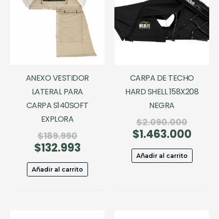
ANEXO VESTIDOR
CARPA DE TECHO
LATERAL PARA
HARD SHELL 158X208
CARPA S140SOFT
NEGRA
EXPLORA
El
$
2.090.000
$
1.463.000
precio
El
El
$
189.990
origina
preci
$
132.993
precio
El
era:
actua
original
precio
Añadir al carrito
$2.090
es:
era:
actual
Añadir al carrito
$1.463
$189.990.
es:
$132.993.