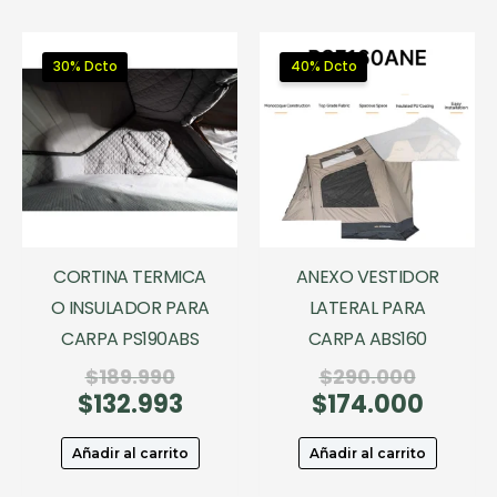
30% Dcto
40% Dcto
CORTINA TERMICA
ANEXO VESTIDOR
O INSULADOR PARA
LATERAL PARA
CARPA PS190ABS
CARPA ABS160
El
El
$
189.990
$
290.000
$
132.993
precio
El
$
174.000
precio
El
original
precio
original
precio
era:
actual
era:
actual
Añadir al carrito
Añadir al carrito
$189.990.
es:
$290.00
es: