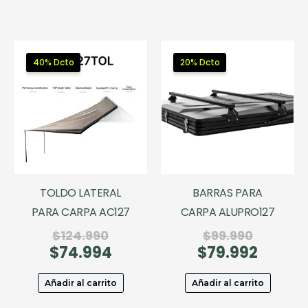
$179.400.
40% Dcto
20% Dcto
TOLDO LATERAL
BARRAS PARA
PARA CARPA AC127
CARPA ALUPRO127
El
El
$
124.990
$
99.990
$
74.994
precio
El
$
79.992
precio
El
original
precio
original
precio
era:
actual
era:
actual
Añadir al carrito
Añadir al carrito
$124.990.
es:
$99.990.
es: