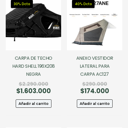
30% Dcto
40% Dcto
CARPA DE TECHO
ANEXO VESTIDOR
HARD SHELL 196X208
LATERAL PARA
NEGRA
CARPA AC127
El
El
$
2.290.000
$
290.000
$
1.603.000
precio
El
$
174.000
precio
El
original
precio
original
precio
era:
actual
era:
actual
Añadir al carrito
Añadir al carrito
$2.290.000.
es:
$290.00
es:
$1.603.000.
$174.0