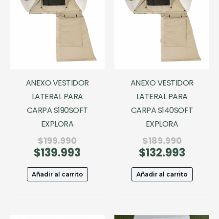
ANEXO VESTIDOR
ANEXO VESTIDOR
LATERAL PARA
LATERAL PARA
CARPA S190SOFT
CARPA S140SOFT
EXPLORA
EXPLORA
El
El
$
199.990
$
189.990
$
139.993
precio
El
$
132.993
precio
El
original
precio
original
precio
era:
actual
era:
actual
Añadir al carrito
Añadir al carrito
$199.990.
es:
$189.990
es:
$139.993.
$132.99