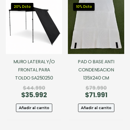
20% Dcto
10% Dcto
MURO LATERAL Y/O
PAD O BASE ANTI
FRONTAL PARA
CONDENSACION
TOLDO SA250250
135X240 CM
El
El
$
44.990
$
79.990
$
35.992
precio
El
$
71.991
precio
El
original
precio
original
precio
era:
actual
era:
actual
Añadir al carrito
Añadir al carrito
$44.990.
es:
$79.990.
es:
$35.992.
$71.991.