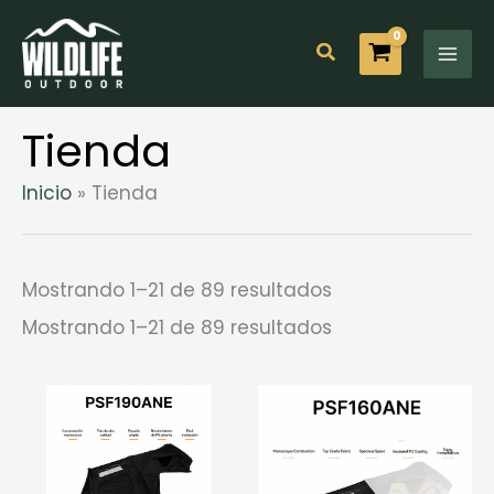
Ir
al
Buscar
contenido
Tienda
Inicio
Tienda
Ordenado
Mostrando 1–21 de 89 resultados
por
los
Ordenado
Mostrando 1–21 de 89 resultados
últimos
por
los
últimos