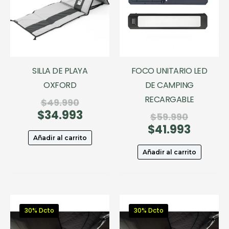
SILLA DE PLAYA
FOCO UNITARIO LED
OXFORD
DE CAMPING
RECARGABLE
El
$
49.990
$
34.993
precio
El
El
$
59.990
original
precio
$
41.993
precio
El
era:
actual
original
precio
Añadir al carrito
$49.990.
es:
era:
actual
Añadir al carrito
$34.993.
$59.990.
es:
$41.993.
30% Dcto
30% Dcto