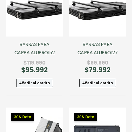
BARRAS PARA
BARRAS PARA
CARPA ALUPRO152
CARPA ALUPRO127
El
El
$
119.990
$
99.990
$
95.992
precio
El
$
79.992
precio
El
original
precio
original
precio
era:
actual
era:
actual
Añadir al carrito
Añadir al carrito
$119.990.
es:
$99.990.
es:
$95.992.
$79.992
30% Dcto
30% Dcto