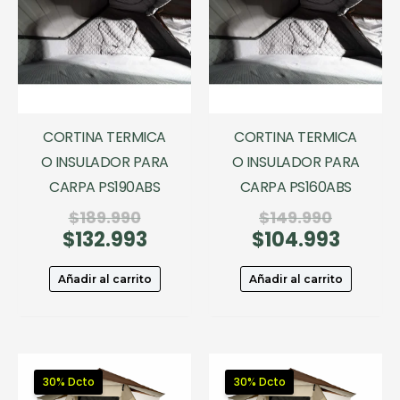
CORTINA TERMICA
CORTINA TERMICA
O INSULADOR PARA
O INSULADOR PARA
CARPA PS190ABS
CARPA PS160ABS
El
El
$
189.990
$
149.990
$
132.993
precio
El
$
104.993
precio
El
original
precio
original
precio
era:
actual
era:
actual
Añadir al carrito
Añadir al carrito
$189.990.
es:
$149.99
es:
$132.993.
$104.99
30% Dcto
30% Dcto