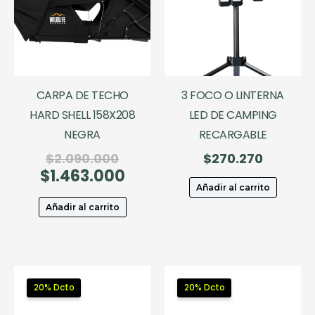
CARPA DE TECHO
3 FOCO O LINTERNA
HARD SHELL 158X208
LED DE CAMPING
NEGRA
RECARGABLE
El
$
2.090.000
$
270.270
$
1.463.000
precio
El
original
precio
Añadir al carrito
era:
actual
Añadir al carrito
$2.090.000.
es:
$1.463.000.
20% Dcto
20% Dcto