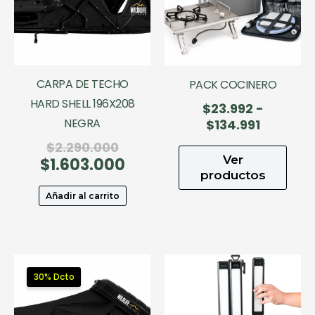
CARPA DE TECHO
PACK COCINERO
HARD SHELL 196X208
$
23.992
-
NEGRA
Rango
$
134.991
de
El
$
2.290.000
precios:
Ver
$
1.603.000
precio
El
desde
productos
original
precio
$23.992
era:
actual
Añadir al carrito
hasta
$2.290.000.
es:
$134.991
$1.603.000.
30% Dcto