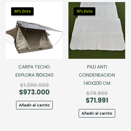
30% Dcto
10% Dcto
CARPA TECHO
PAD ANTI
EXPLORA 190X240
CONDENSACION
140X200 CM
El
$
1.390.000
$
973.000
precio
El
El
$
79.990
original
precio
$
71.991
precio
El
era:
actual
original
precio
Añadir al carrito
$1.390.000.
es:
era:
actual
Añadir al carrito
$973.000.
$79.990.
es:
$71.991.